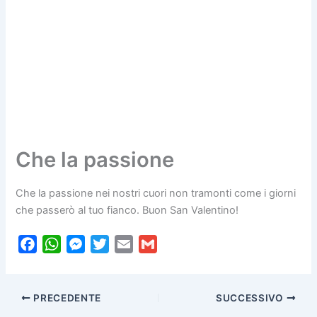
Che la passione
Che la passione nei nostri cuori non tramonti come i giorni
che passerò al tuo fianco. Buon San Valentino!
F
W
M
T
E
G
a
h
e
w
m
m
c
a
s
i
a
a
PRECEDENTE
SUCCESSIVO
e
t
s
t
i
i