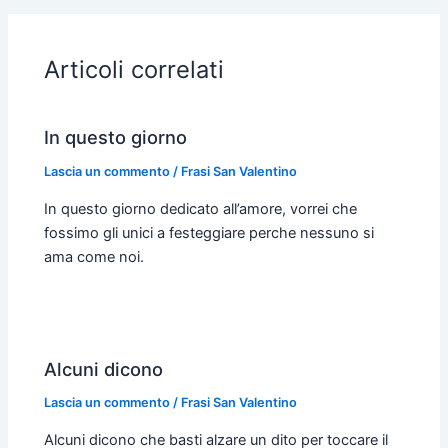
b
s
e
t
l
l
o
A
n
e
o
p
g
r
Articoli correlati
k
p
e
r
In questo giorno
Lascia un commento
/
Frasi San Valentino
In questo giorno dedicato all’amore, vorrei che
fossimo gli unici a festeggiare perche nessuno si
ama come noi.
Alcuni dicono
Lascia un commento
/
Frasi San Valentino
Alcuni dicono che basti alzare un dito per toccare il