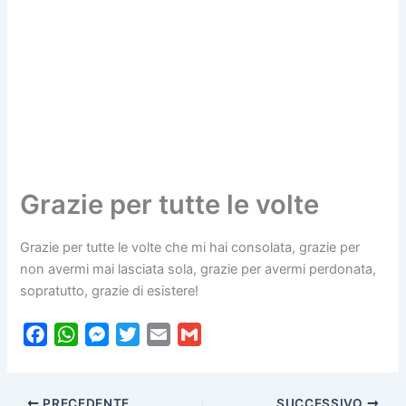
Grazie per tutte le volte
Grazie per tutte le volte che mi hai consolata, grazie per
non avermi mai lasciata sola, grazie per avermi perdonata,
sopratutto, grazie di esistere!
F
W
M
T
E
G
a
h
e
w
m
m
c
a
s
i
a
a
PRECEDENTE
SUCCESSIVO
e
t
s
t
i
i