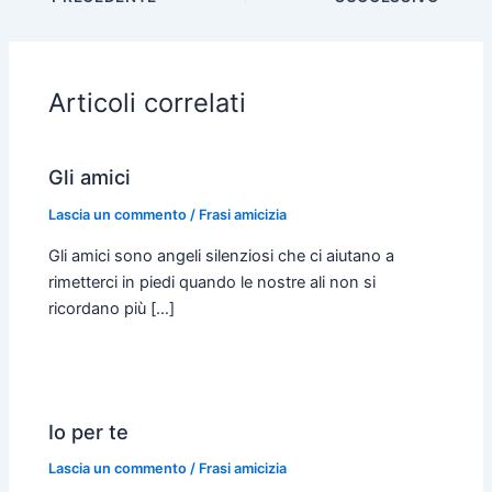
b
s
e
t
l
l
o
A
n
e
o
p
g
r
Articoli correlati
k
p
e
r
Gli amici
Lascia un commento
/
Frasi amicizia
Gli amici sono angeli silenziosi che ci aiutano a
rimetterci in piedi quando le nostre ali non si
ricordano più […]
Io per te
Lascia un commento
/
Frasi amicizia