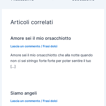
b
s
e
t
l
l
o
A
n
e
o
p
g
r
Articoli correlati
k
p
e
r
Amore sei il mio orsacchiotto
Lascia un commento
/
Frasi dolci
Amore sei il mio orsacchiotto che alla notte quando
non ci sei stringo forte forte per poter sentire il tuo
[…]
Siamo angeli
Lascia un commento
/
Frasi dolci