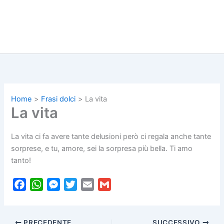
Home
Frasi dolci
La vita
La vita
La vita ci fa avere tante delusioni però ci regala anche tante
sorprese, e tu, amore, sei la sorpresa più bella. Ti amo
tanto!
F
W
M
T
E
G
a
h
e
w
m
m
c
a
s
i
a
a
PRECEDENTE
SUCCESSIVO
e
t
s
t
i
i