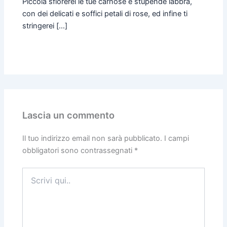
Piccola sfiorerei le tue carnose e stupende labbra,
con dei delicati e soffici petali di rose, ed infine ti
stringerei […]
Lascia un commento
Il tuo indirizzo email non sarà pubblicato.
I campi
obbligatori sono contrassegnati
*
Scrivi
qui..