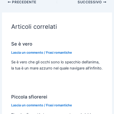
PRECEDENTE
SUCCESSIVO
e
t
s
t
i
i
b
s
e
t
l
l
o
A
n
e
o
p
g
r
Articoli correlati
k
p
e
r
Se è vero
Lascia un commento
/
Frasi romantiche
Se è vero che gli occhi sono lo specchio dell’anima,
la tua è un mare azzurro nel quale navigare all’infinito.
Piccola sfiorerei
Lascia un commento
/
Frasi romantiche