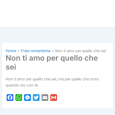
Home
Frasi romantiche
Non ti amo per quello che sei
Non ti amo per quello che
sei
Non ti amo per quello che sei, ma per quello che sono
quando sto con te.
F
W
M
T
E
G
a
h
e
w
m
m
c
a
s
i
a
a