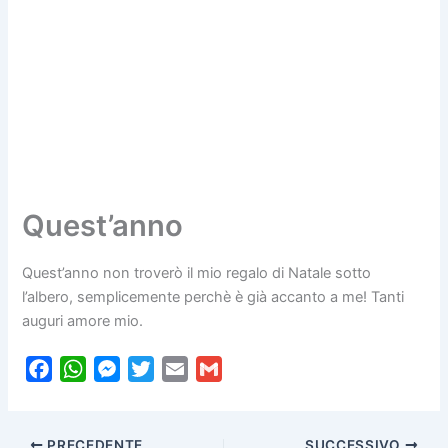
Quest’anno
Quest’anno non troverò il mio regalo di Natale sotto
l’albero, semplicemente perchè è già accanto a me! Tanti
auguri amore mio.
F
W
M
T
E
G
a
h
e
w
m
m
c
a
s
i
a
a
PRECEDENTE
SUCCESSIVO
e
t
s
t
i
i