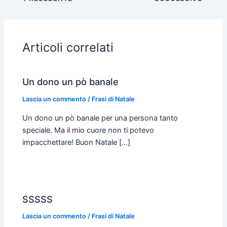
b
s
e
t
l
l
o
A
n
e
o
p
g
r
Articoli correlati
k
p
e
r
Un dono un pò banale
Lascia un commento
/
Frasi di Natale
Un dono un pò banale per una persona tanto
speciale. Ma il mio cuore non ti potevo
impacchettare! Buon Natale […]
SSSSS
Lascia un commento
/
Frasi di Natale