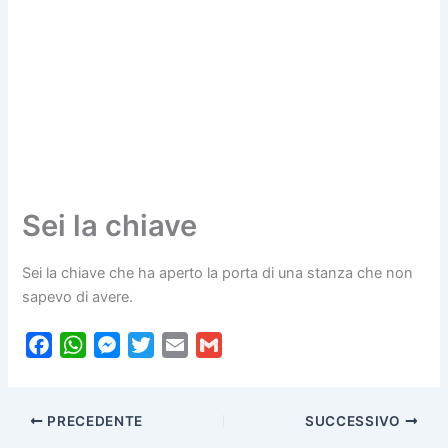
Sei la chiave
Sei la chiave che ha aperto la porta di una stanza che non
sapevo di avere.
F
W
M
T
E
G
a
h
e
w
m
m
c
a
s
i
a
a
PRECEDENTE
SUCCESSIVO
e
t
s
t
i
i