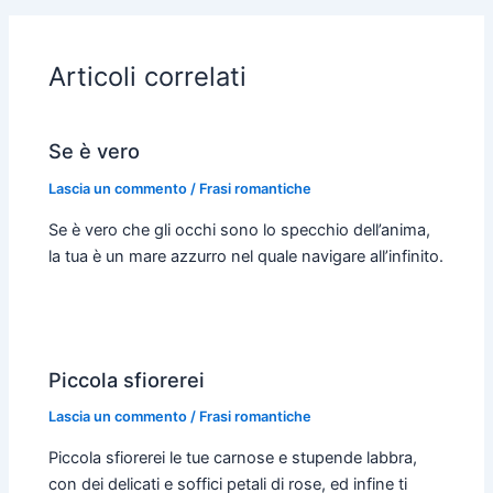
b
s
e
t
l
l
o
A
n
e
o
p
g
r
Articoli correlati
k
p
e
r
Se è vero
Lascia un commento
/
Frasi romantiche
Se è vero che gli occhi sono lo specchio dell’anima,
la tua è un mare azzurro nel quale navigare all’infinito.
Piccola sfiorerei
Lascia un commento
/
Frasi romantiche
Piccola sfiorerei le tue carnose e stupende labbra,
con dei delicati e soffici petali di rose, ed infine ti