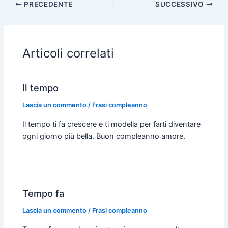
PRECEDENTE
SUCCESSIVO
e
t
s
t
i
i
b
s
e
t
l
l
o
A
n
e
o
p
g
r
Articoli correlati
k
p
e
r
Il tempo
Lascia un commento
/
Frasi compleanno
Il tempo ti fa crescere e ti modella per farti diventare
ogni giorno più bella. Buon compleanno amore.
Tempo fa
Lascia un commento
/
Frasi compleanno